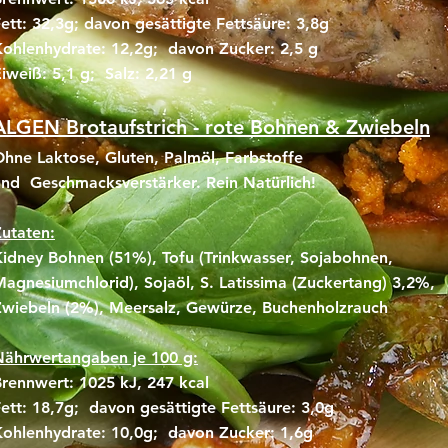
ett: 32,3g; davon gesättigte Fettsäure: 3,8g
ohlenhydrate: 12,2g; davon Zucker: 2,5 g
iweiß: 5,1 g; Salz: 2,21 g
ALGEN Brotaufstrich - rote Bohnen & Zwiebeln
hne Laktose, Gluten, Palmöl, Farbstoffe
nd Geschmacksverstärker. Rein Natürlich!
utaten:
idney Bohnen (51%), Tofu (Trinkwasser, Sojabohnen,
agnesiumchlorid), Sojaöl, S. Latissima (Zuckertang) 3,2%,
Zwiebeln (2%), Meersalz, Gewürze, Buchenholzrauch
Nährwertangaben je 100 g:
rennwert: 1025 kJ, 247 kcal
ett: 18,7g; davon gesättigte Fettsäure: 3,0g
Kohlenhydrate: 10,0g; davon Zucker: 1,6g