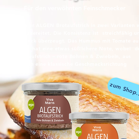
Für den verwöhnten Feinschmecker
Unser veganer ALGEN Brotaufstrich in zwei Varianten 
von Hand zubereitet. Die Konsistenz ist streichfähig u
der Geschmack überzeugt. Das Hummus mit Tomate au
Kichererbsen hat eine etwas süßlichere Note, wobei d
ALGEN Brotaufstrich – rote Bohnen & Zwiebeln, aus
Kidneybohnen eine klassische Geschmacksrichtung
widerspiegelt.
zum Shop.