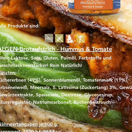
lle Produkte sind:
ALGEN Brotaufstrich - Hummus & Tomate
hne Laktose, Soja, Gluten, Palmöl, Farbstoffe und
eschmacksverstärker! Rein Natürlich!
utaten:
Kichererbsen (49%), Sonnenblumenöl, Tomatenmark (11%),
rbseneiweiß, Meersalz, S. Latissima (Zuckertang) 3%, Gewü
ewürzextrakte, Speisesalz, Dextrose, Glucosesirup,
äureregulator, Natriumcarbonat, Buchenholzrauch​
Nährwertangaben je 100 g:
rennwert: 1500 kJ, 363 kcal