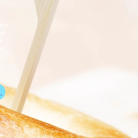
wird
nd
s
er
..