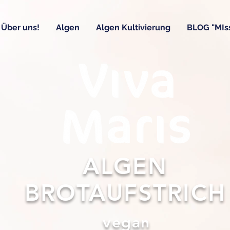
Über uns!
Algen
Algen Kultivierung
BLOG "MIss
ALGEN
BROTAUFSTRICH
vegan