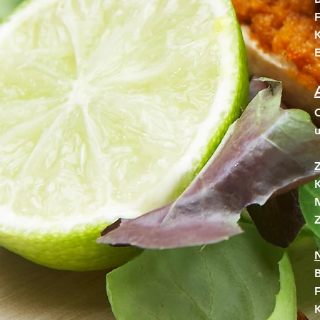
F
K
E
O
u
Z
K
M
B
F