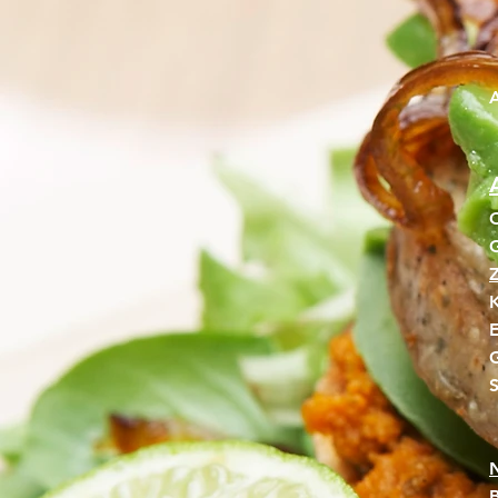
A
O
G
Z
E
G
S
B