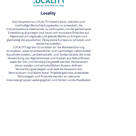
Locality
Das Hauptziel von LOCALITY besteht darin, zirkuläre und
nachhaltige Wertschöpfungsketten zu entwickeln, die
Industrieakteure miteinander zu verknüpfen, um die gemeinsame
Entwicklung anzuregen und neue und innovative Produkte auf
Algenbasis auf regionale und globale Märkte zu bringen und
gleichzeitig die aquatischen Ökosysteme Europas zu schützen und
wiederherzustellen.
LOCALITY legt den Grundstein für die Markteinführung
innovativer, sozial verantwortlicher und nachhaltiger Lebensmittel,
Aquafutterzutaten, Landwirtschafts- und Textilprodukte, die unter
Verwendung von Algenbiomasse und Zutaten aus Nebenflüssen
sowie der Ost- und Nordsee hergestellt werden, demonstriert
deren sozialen und wirtschaftlichen Nutzen, definiert
Vermarktungsstrategien und stellt die Akzeptanz bei
Verbrauchern und Markt sicher. Projektergebnisse, entwickelte
Technologien und Produkte werden an relevante
Interessengruppen weitergegeben und fördern so die Replikation
solcher Kreislaufökosysteme.
Weitere Infos unter:
https://www.locality-algae.eu/
Und der Film dazu unter:
https://youtu.be/-QWIUAQySO0
Giant Leaps (HORIZON EUROPE)