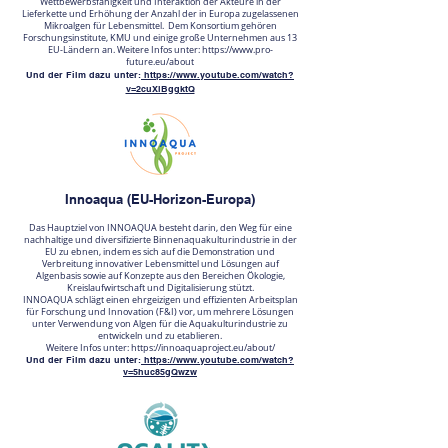
Wettbewerbsfähigkeit und Interaktion der Akteure in der
Lieferkette und Erhöhung der Anzahl der in Europa zugelassenen
Mikroalgen für Lebensmittel. Dem Konsortium gehören
Forschungsinstitute, KMU und einige große Unternehmen aus 13
EU-Ländern an. Weitere Infos unter:
https://www.pro-
future.eu/about
Und der Film dazu unter:
https://www.youtube.com/watch?
v=2cuXlBggktQ
Innoaqua (EU-Horizon-Europa)
Das Hauptziel von INNOAQUA besteht darin, den Weg für eine
nachhaltige und diversifizierte Binnenaquakulturindustrie in der
EU zu ebnen, indem es sich auf die Demonstration und
Verbreitung innovativer Lebensmittel und Lösungen auf
Algenbasis sowie auf Konzepte aus den Bereichen Ökologie,
Kreislaufwirtschaft und Digitalisierung stützt.
INNOAQUA schlägt einen ehrgeizigen und effizienten Arbeitsplan
für Forschung und Innovation (F&I) vor, um mehrere Lösungen
unter Verwendung von Algen für die Aquakulturindustrie zu
entwickeln und zu etablieren.
Weitere Infos unter:
https://innoaquaproject.eu/about/
Und der Film dazu unter:
https://www.youtube.com/watch?
v=5huc85gQwzw