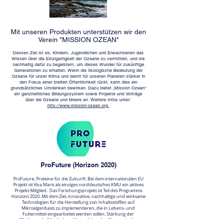
Mit unseren Produkten unterstützen wir den
Verein "MISSION OZEAN"
Dessen Ziel ist es, Kindern, Jugendlichen und Erwachsenen das
Wissen über die Einzigartigkeit der Ozeane zu vermitteln, und sie
nachhaltig dafür zu begeistern, um dieses Wunder für zukünftige
Generationen zu erhalten. Wenn die ökologische Bedeutung der
Ozeane für unser Klima und damit für unseren Planeten stärker in
den Fokus einer breiten Öffentlichkeit rückt, kann dies ein
grundsätzliches Umdenken bewirken. ​Dazu bietet „Mission Ozean“
ein ganzheitliches Bildungssystem sowie Projekte und Vorträge
über die Ozeane und Meere an. Weitere Infos unter:
htts://www.mission-ozean.org
ProFuture (Horizon 2020)
ProFuture, Proteine ​​für die Zukunft. Bei dem internationalen EU
Projekt ist Viva Maris als einziges norddeutsches KMU ein aktives
Projekt-Mitglied. Das Forschungsprojekt ist Teil des Programms
Horizont 2020. Mit dem Ziel, innovative, nachhaltige und wirksame
Technologien für die Herstellung von Inhaltsstoffen auf
Mikroalgenbasis zu implementieren, die in Lebens- und
Futtermittel eingearbeitet werden sollen. Stärkung der