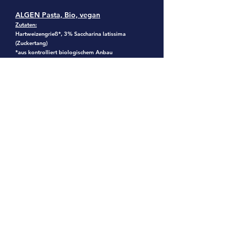
ALGEN Pasta, Bio, vegan
Zutaten:
Hartweizengrieß
*, 3% Saccharina latissima
(Zuckertang)
*aus kontrolliert biologischem Anbau
Nährwertangaben je 100 g (ungekocht):
Brennwert: 1517 kJ, 358 kcal
Fett: 1,7 g; davon gesättigte Fettsäure: 0,4 g
Kohlenhydrate: 72 g; davon Zucker: 3,6 g
Ballaststoffe: 3,3g, Eiweiß: 12 g, Salz: 0,01 g
zum Shop...
Zurück
© 2026 Viva Maris GmbH
AGB
Impressum
Datenschutzerklärung